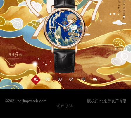
01
02
03
04
05
06
©2021 beijingwatch.com
京ICP备2024068310号
版权归 北京手表厂有限
公司 所有