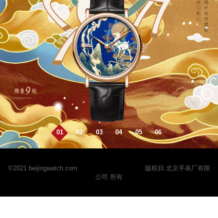
01
02
03
04
05
06
©2021 beijingwatch.com
京ICP备2024068310号
版权归 北京手表厂有限
公司 所有