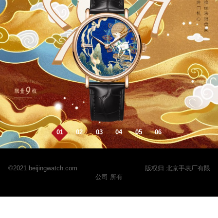
01
02
03
04
05
06
©2021 beijingwatch.com
京ICP备2024068310号
版权归 北京手表厂有限
公司 所有