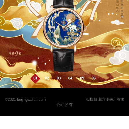
01
02
03
04
05
06
©2021 beijingwatch.com
京ICP备2024068310号
版权归 北京手表厂有限
公司 所有