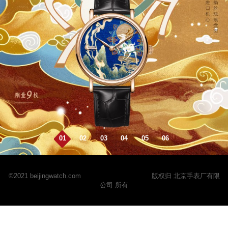
01
02
03
04
05
06
©2021 beijingwatch.com
京ICP备2024068310号
版权归 北京手表厂有限
公司 所有