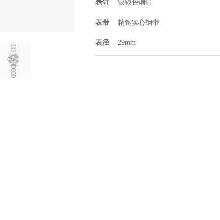
表针
镀银色铜针
表带
精钢实心钢带
表径
29mm
厚度
10.3mm
功能
防水5ATM
类别
情侣对表
工艺
白色布纹表盘，镶嵌4颗仿水晶；