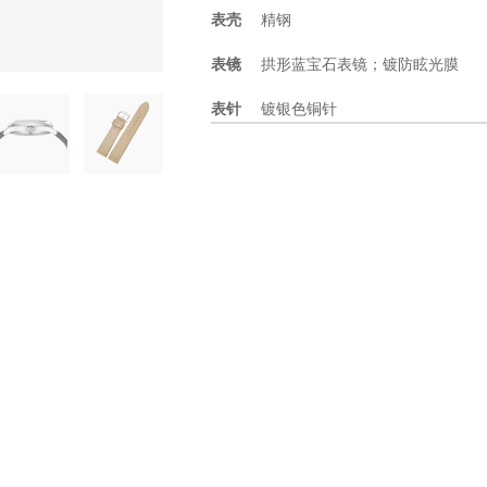
表壳
精钢
表镜
拱形蓝宝石表镜；镀防眩光膜
表针
镀银色铜针
表带
黑色牛皮；配赠棕色油皮表带
表径
39mm
厚度
10.25mm
工艺
防水3ATM；表盘3点位日历窗，