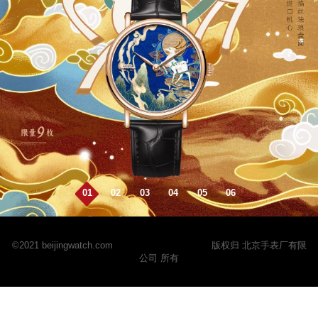
01
02
03
04
05
06
©2021 beijingwatch.com
京ICP备2024068310号
版权归 北京手表厂有限
公司 所有