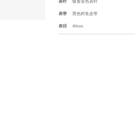
表针
镀黄金色表针
表带
黑色鳄鱼皮带
表径
40mm
厚度
7.8mm
功能
防水3ATM
类别
男士腕表
工艺
手工掐丝大明火珐琅；「九色鹿」
18K黄金针扣；限量9枚；附赠K金证书